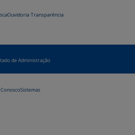
usca
Ouvidoria
Transparência
stado de Administração
e Conosco
Sistemas