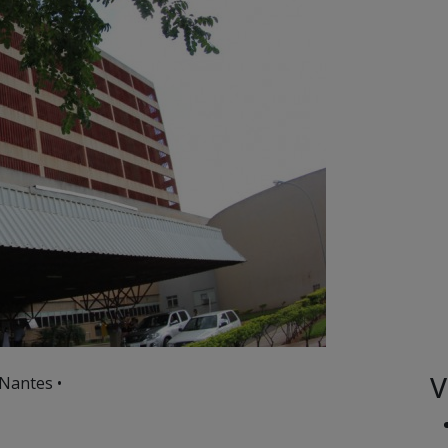
V
Nantes •