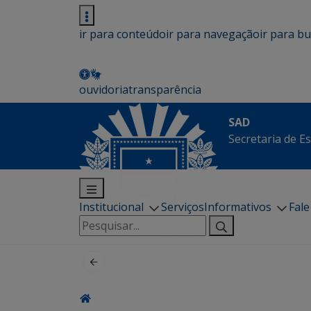
ir para conteúdo
ir para navegação
ir para b
ouvidoria
transparência
SAD
Secretaria de E
Institucional
Serviços
Informativos
Fal
Pesquisar
por: