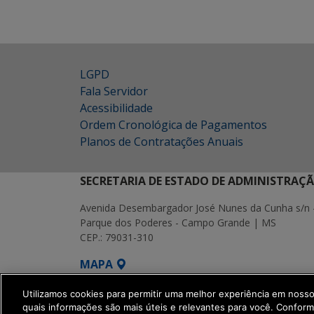
LGPD
Fala Servidor
Acessibilidade
Ordem Cronológica de Pagamentos
Planos de Contratações Anuais
SECRETARIA DE ESTADO DE ADMINISTRAÇ
Avenida Desembargador José Nunes da Cunha s/n 
Parque dos Poderes - Campo Grande | MS
CEP.: 79031-310
MAPA
SETDIG | Secretaria-Executiva de Transf
Utilizamos cookies para permitir uma melhor experiência em noss
quais informações são mais úteis e relevantes para você. Confor