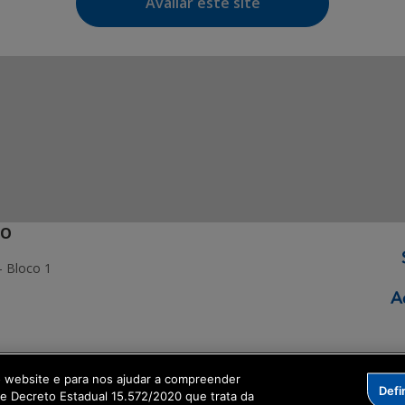
Avaliar este site
ÃO
- Bloco 1
ormação Digital
o website e para nos ajudar a compreender
Defi
me Decreto Estadual 15.572/2020 que trata da