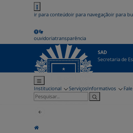
ir para conteúdo
ir para navegação
ir para b
ouvidoria
transparência
SAD
Secretaria de E
Institucional
Serviços
Informativos
Fal
Pesquisar
por: