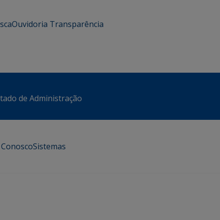
usca
Ouvidoria
Transparência
stado de Administração
e Conosco
Sistemas