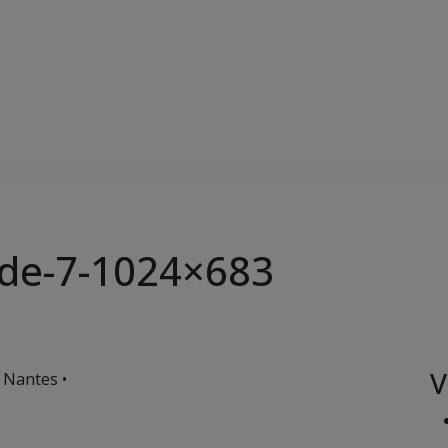
nde-7-1024×683
V
 Nantes •