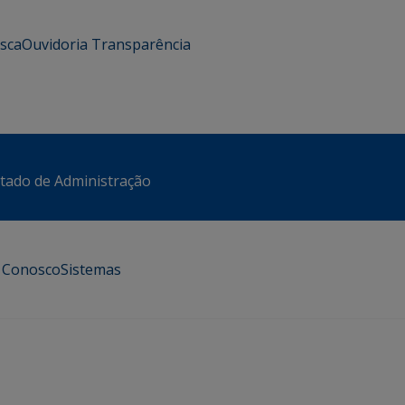
usca
Ouvidoria
Transparência
stado de Administração
e Conosco
Sistemas