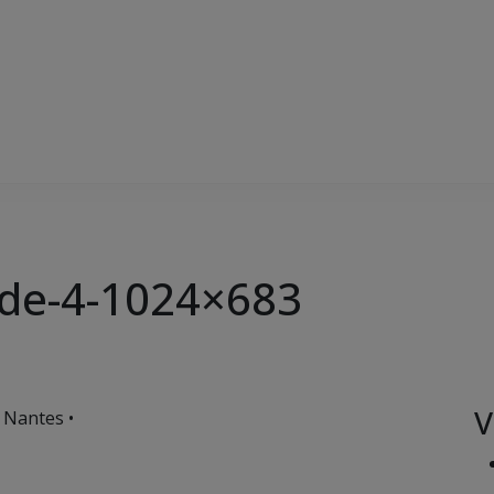
nde-4-1024×683
V
 Nantes •