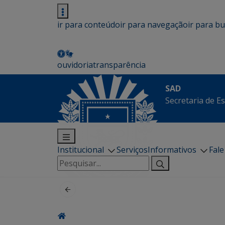
ir para conteúdo
ir para navegação
ir para b
ouvidoria
transparência
SAD
Secretaria de E
Institucional
Serviços
Informativos
Fal
Pesquisar
por: