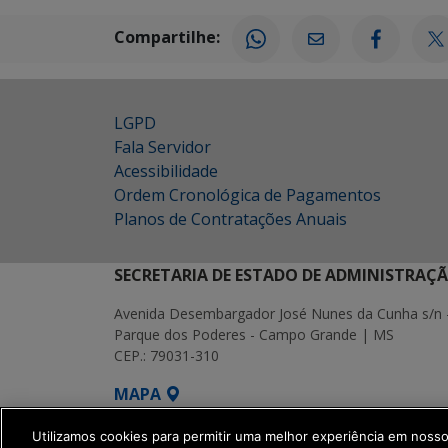
Compartilhe:
LGPD
Fala Servidor
Acessibilidade
Ordem Cronológica de Pagamentos
Planos de Contratações Anuais
SECRETARIA DE ESTADO DE ADMINISTRAÇ
Avenida Desembargador José Nunes da Cunha s/n 
Parque dos Poderes - Campo Grande | MS
CEP.: 79031-310
MAPA
SETDIG | Secretaria-Executiva de Transf
Utilizamos cookies para permitir uma melhor experiência em noss