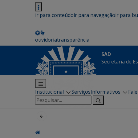
ir para conteúdo
ir para navegação
ir para b
ouvidoria
transparência
SAD
Secretaria de E
Institucional
Serviços
Informativos
Fal
Pesquisar
por: