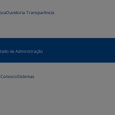
usca
Ouvidoria
Transparência
stado de Administração
e Conosco
Sistemas