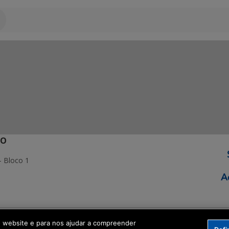
ÃO
- Bloco 1
ormação Digital
o website e para nos ajudar a compreender