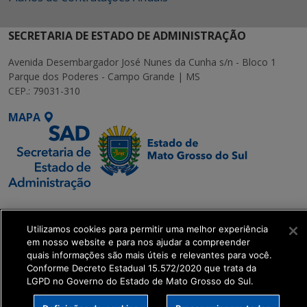
SECRETARIA DE ESTADO DE ADMINISTRAÇÃO
Avenida Desembargador José Nunes da Cunha s/n - Bloco 1
Parque dos Poderes - Campo Grande | MS
CEP.: 79031-310
MAPA
SETDIG | Secretaria-
Executiva de
Utilizamos cookies para permitir uma melhor experiência
Transformação Digital
em nosso website e para nos ajudar a compreender
quais informações são mais úteis e relevantes para você.
Conforme Decreto Estadual 15.572/2020 que trata da
get_footer();
LGPD no Governo do Estado de Mato Grosso do Sul.