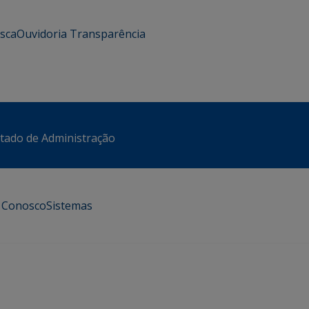
usca
Ouvidoria
Transparência
stado de Administração
e Conosco
Sistemas