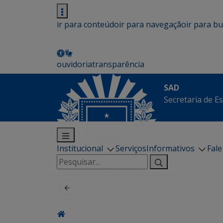
ir para conteúdo
ir para navegação
ir para b
ouvidoria
transparência
SAD
Secretaria de E
Institucional
Serviços
Informativos
Fal
Pesquisar
por: