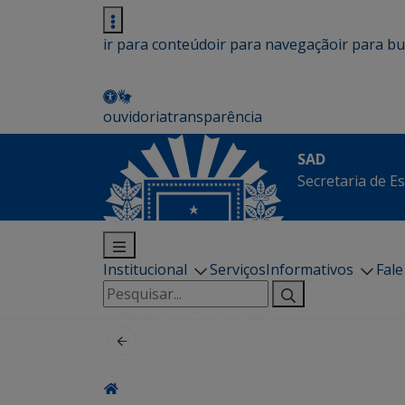
ir para conteúdo
ir para navegação
ir para b
ouvidoria
transparência
SAD
Secretaria de E
Institucional
Serviços
Informativos
Fal
Pesquisar
por: