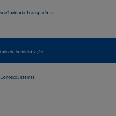
usca
Ouvidoria
Transparência
stado de Administração
e Conosco
Sistemas