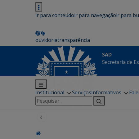
ir para conteúdo
ir para navegação
ir para b
ouvidoria
transparência
SAD
Secretaria de E
Institucional
Serviços
Informativos
Fal
Pesquisar
por: