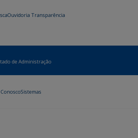
usca
Ouvidoria
Transparência
stado de Administração
e Conosco
Sistemas