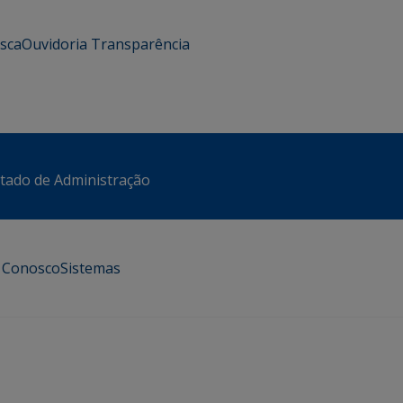
usca
Ouvidoria
Transparência
stado de Administração
e Conosco
Sistemas