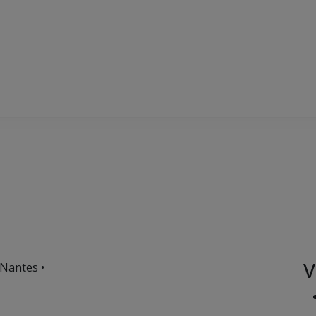
V
 Nantes •