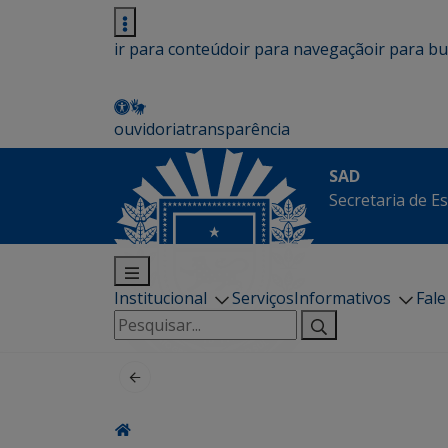
ir para conteúdo
ir para navegação
ir para b
ouvidoria
transparência
SAD
Secretaria de E
Institucional
Serviços
Informativos
Fal
Pesquisar
por: