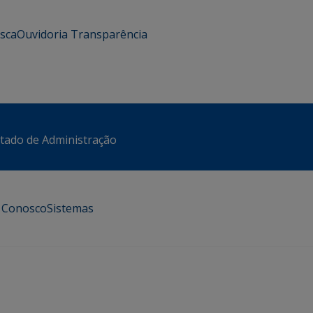
usca
Ouvidoria
Transparência
stado de Administração
e Conosco
Sistemas