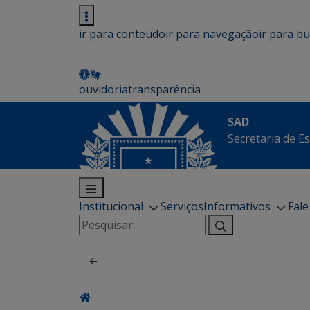
ir para conteúdo
ir para navegação
ir para b
ouvidoria
transparência
SAD
Secretaria de E
Institucional
Serviços
Informativos
Fal
Pesquisar
por: