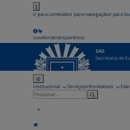
ir para conteúdo
ir para navegação
ir para b
ouvidoria
transparência
SAD
Secretaria de E
Institucional
Serviços
Informativos
Fal
Pesquisar
por: