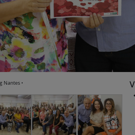
V
g Nantes •