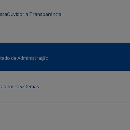
usca
Ouvidoria
Transparência
stado de Administração
e Conosco
Sistemas