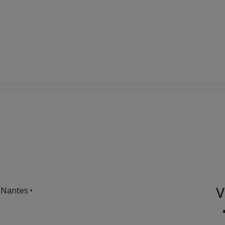
V
 Nantes •