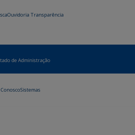
usca
Ouvidoria
Transparência
stado de Administração
e Conosco
Sistemas