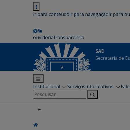
ir para conteúdo
ir para navegação
ir para b
ouvidoria
transparência
SAD
Secretaria de E
Institucional
Serviços
Informativos
Fal
Pesquisar
por: