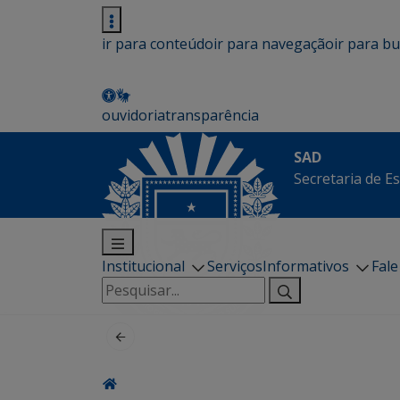
ir para conteúdo
ir para navegação
ir para b
ouvidoria
transparência
SAD
Secretaria de E
Institucional
Serviços
Informativos
Fal
Pesquisar
por: