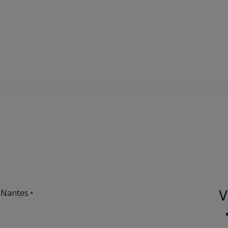
V
 Nantes •