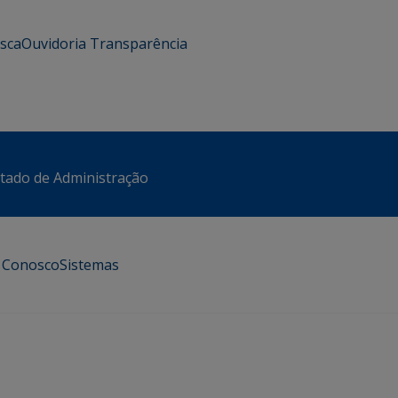
usca
Ouvidoria
Transparência
stado de Administração
e Conosco
Sistemas