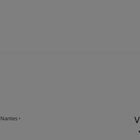
V
 Nantes •