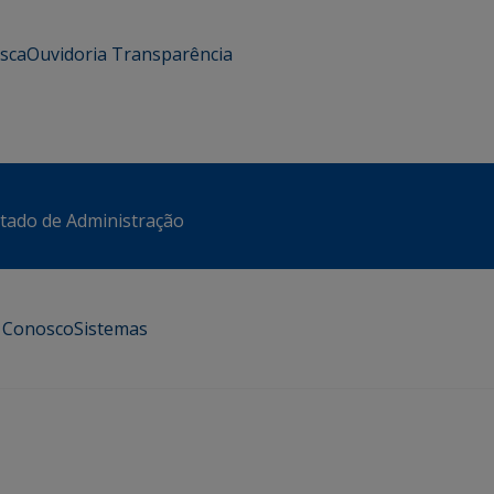
usca
Ouvidoria
Transparência
stado de Administração
e Conosco
Sistemas