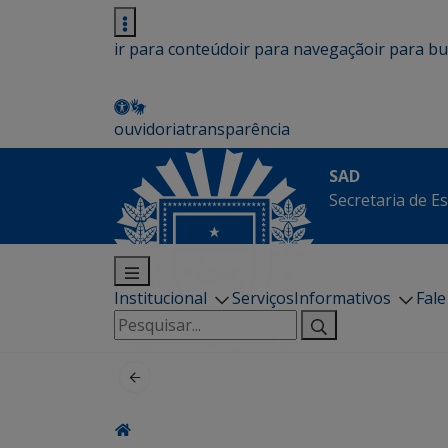
ir para conteúdo
ir para navegação
ir para b
ouvidoria
transparência
SAD
Secretaria de E
Institucional
Serviços
Informativos
Fal
Pesquisar
por: