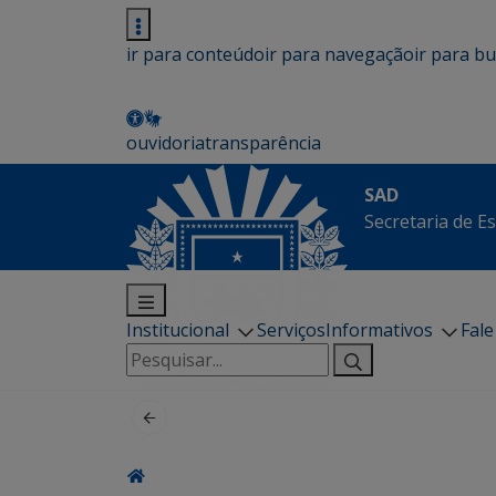
ir para conteúdo
ir para navegação
ir para b
ouvidoria
transparência
SAD
Secretaria de E
Institucional
Serviços
Informativos
Fal
Pesquisar
por: