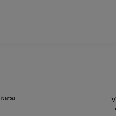
V
 Nantes •