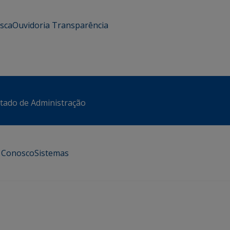
usca
Ouvidoria
Transparência
stado de Administração
e Conosco
Sistemas