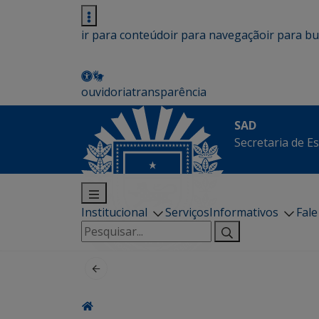
ir para conteúdo
ir para navegação
ir para b
ouvidoria
transparência
SAD
Secretaria de E
Institucional
Serviços
Informativos
Fal
Pesquisar
por: