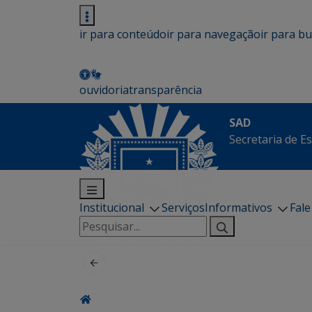
ir para conteúdo
ir para navegação
ir para b
ouvidoria
transparência
SAD
Secretaria de E
Institucional
Serviços
Informativos
Fal
Pesquisar
por: