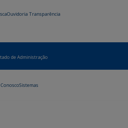
usca
Ouvidoria
Transparência
stado de Administração
e Conosco
Sistemas