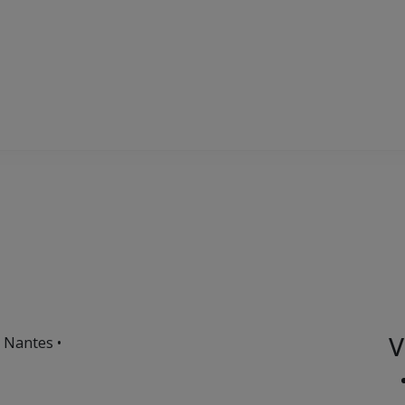
V
 Nantes •