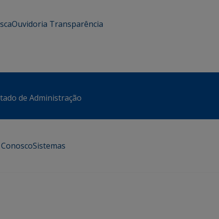
usca
Ouvidoria
Transparência
stado de Administração
e Conosco
Sistemas