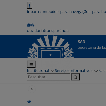
ir para conteúdo
ir para navegação
ir para b
ouvidoria
transparência
SAD
Secretaria de E
Institucional
Serviços
Informativos
Fal
Pesquisar
por: