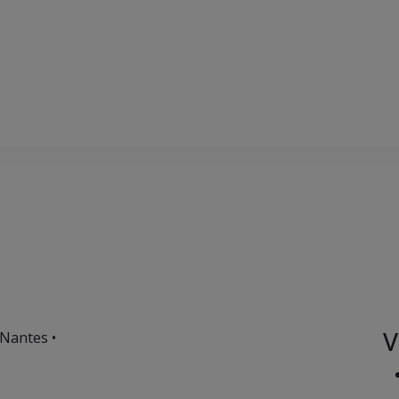
V
 Nantes •