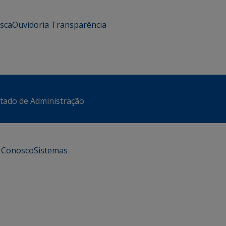
usca
Ouvidoria
Transparência
stado de Administração
e Conosco
Sistemas