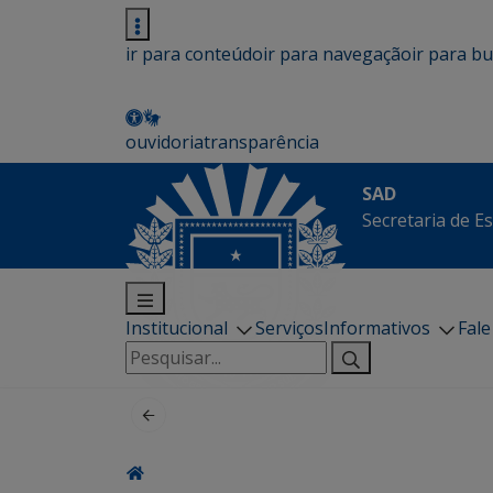
ir para conteúdo
ir para navegação
ir para b
ouvidoria
transparência
SAD
Secretaria de E
Institucional
Serviços
Informativos
Fal
Pesquisar
por: