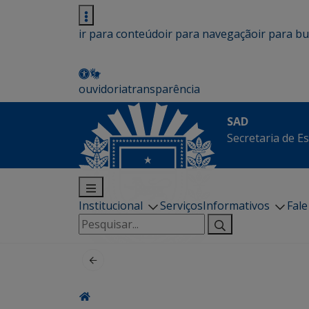
ir para conteúdo
ir para navegação
ir para b
ouvidoria
transparência
SAD
Secretaria de E
Institucional
Serviços
Informativos
Fal
Pesquisar
por: