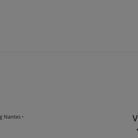
V
g Nantes •