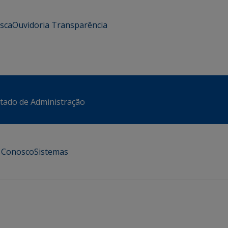
usca
Ouvidoria
Transparência
stado de Administração
e Conosco
Sistemas