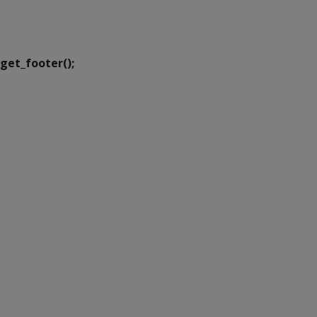
Executiva de
Transformação Digital
get_footer();