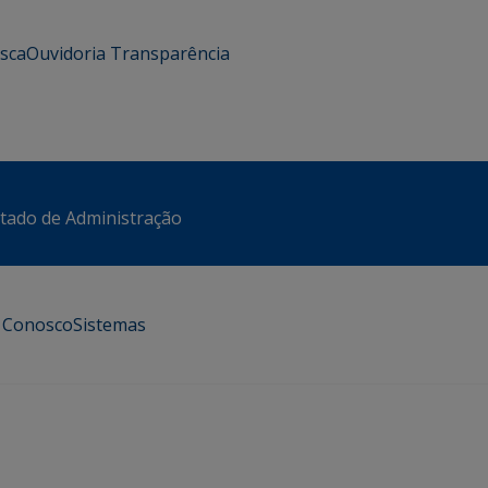
usca
Ouvidoria
Transparência
stado de Administração
e Conosco
Sistemas