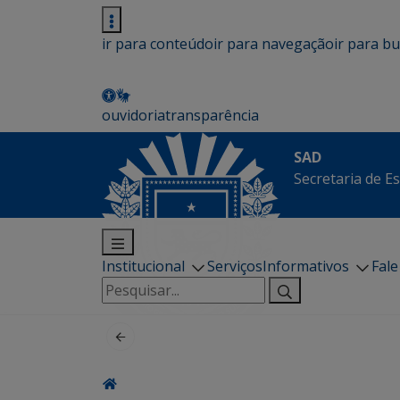
ir para conteúdo
ir para navegação
ir para b
ouvidoria
transparência
SAD
Secretaria de E
Institucional
Serviços
Informativos
Fal
Pesquisar
por: