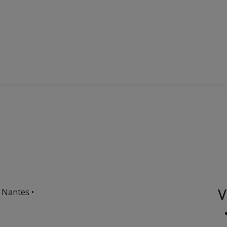
V
 Nantes •