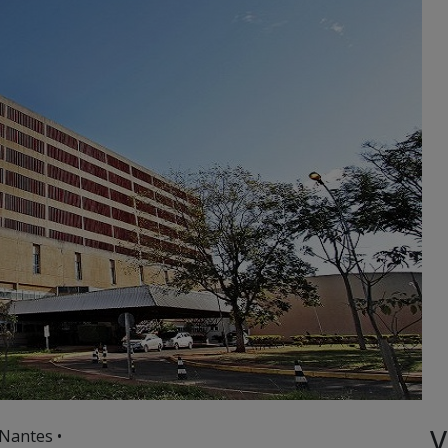
V
Nantes •