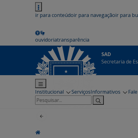
ir para conteúdo
ir para navegação
ir para b
ouvidoria
transparência
SAD
Secretaria de E
Institucional
Serviços
Informativos
Fal
Pesquisar
por: