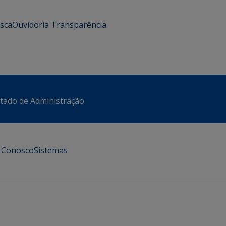
usca
Ouvidoria
Transparência
stado de Administração
e Conosco
Sistemas