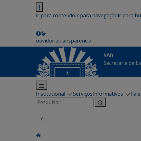
ir para conteúdo
ir para navegação
ir para b
ouvidoria
transparência
SAD
Secretaria de E
Institucional
Serviços
Informativos
Fal
Pesquisar
por: