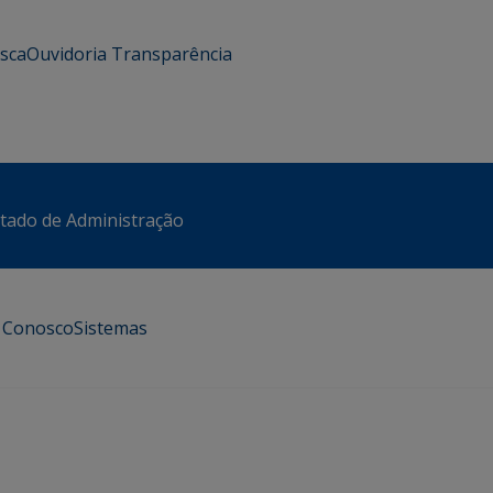
usca
Ouvidoria
Transparência
stado de Administração
e Conosco
Sistemas