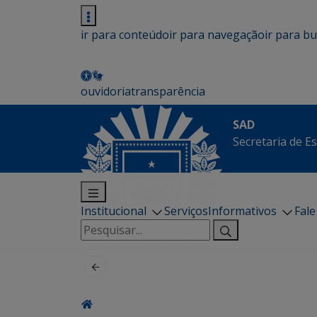
ir para conteúdo
ir para navegação
ir para b
ouvidoria
transparência
SAD
Secretaria de E
Institucional
Serviços
Informativos
Fal
Pesquisar
por: