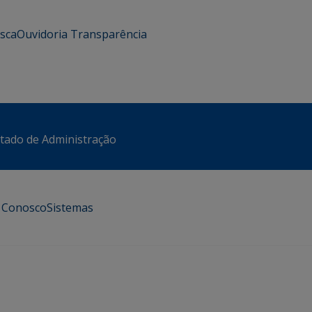
usca
Ouvidoria
Transparência
stado de Administração
e Conosco
Sistemas