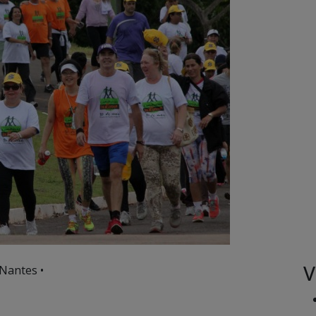
V
Nantes •