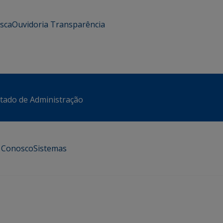
usca
Ouvidoria
Transparência
stado de Administração
e Conosco
Sistemas