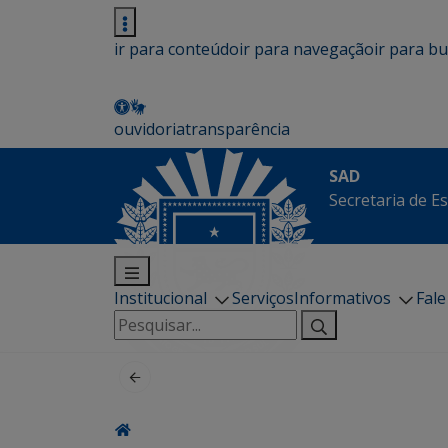
ir para conteúdo
ir para navegação
ir para b
ouvidoria
transparência
SAD
Secretaria de E
Institucional
Serviços
Informativos
Fal
Pesquisar
por: