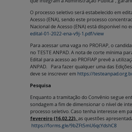
que integram a Administração Pública”, garant
O processo seletivo será estabelecido em edit
Acesso (ENA), sendo este processo concentrad
Nacional de Acesso (ENA) está disponível no 
edital-01-2022-ena-v9j-1.pdf/view
Para acessar uma vaga no PROFIAP, o candidato
no TESTE ANPAD. A nota de corte mínima par
Edital para acesso ao PROFIAP prevê a utiliza
ANPAD. Para fazer qualquer uma das Edições 
deve se inscrever em
https://testeanpad.org.b
Pesquisa
Enquanto a tramitação do Convênio segue entr
sondagem a fim de dimensionar o nível de int
processo seletivo. Caso tenha interesse em p
fevereiro (16.02.22),
as questões apresentada
https://forms.gle/9bZFt5mU6qcYdshC8