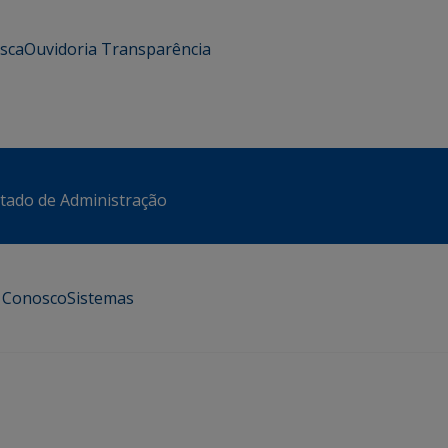
usca
Ouvidoria
Transparência
stado de Administração
e Conosco
Sistemas