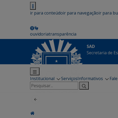
ir para conteúdo
ir para navegação
ir para b
ouvidoria
transparência
SAD
Secretaria de E
Institucional
Serviços
Informativos
Fal
Pesquisar
por: