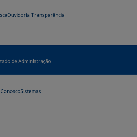
usca
Ouvidoria
Transparência
stado de Administração
e Conosco
Sistemas