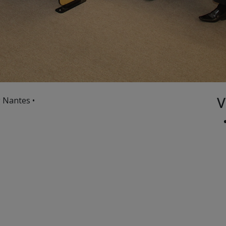
V
 Nantes •