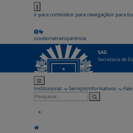
ir para conteúdo
ir para navegação
ir para b
ouvidoria
transparência
SAD
Secretaria de E
Institucional
Serviços
Informativos
Fal
Pesquisar
por: