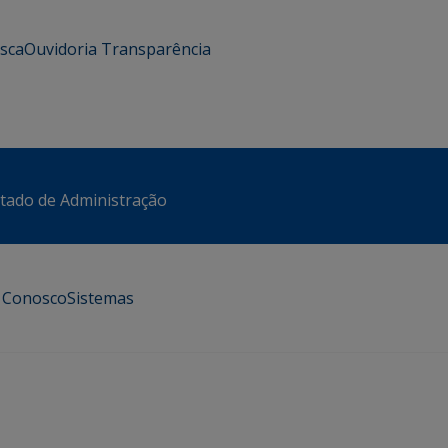
usca
Ouvidoria
Transparência
stado de Administração
e Conosco
Sistemas