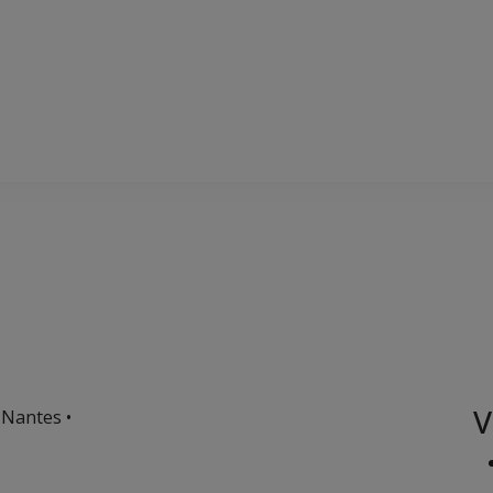
V
 Nantes •