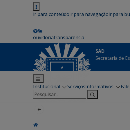
ir para conteúdo
ir para navegação
ir para b
ouvidoria
transparência
SAD
Secretaria de E
Institucional
Serviços
Informativos
Fal
Pesquisar
por: