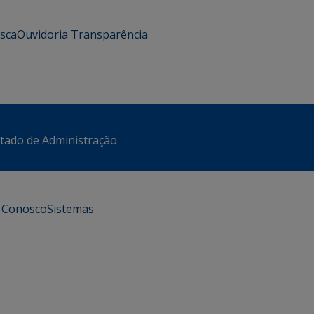
usca
Ouvidoria
Transparência
stado de Administração
e Conosco
Sistemas