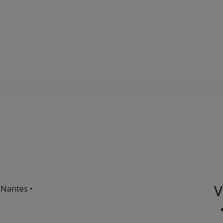
V
 Nantes •