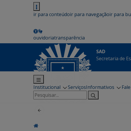
ir para conteúdo
ir para navegação
ir para b
ouvidoria
transparência
SAD
Secretaria de E
Institucional
Serviços
Informativos
Fal
Pesquisar
por: