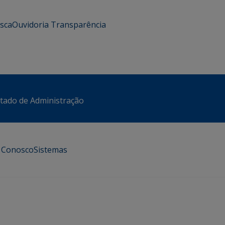
usca
Ouvidoria
Transparência
stado de Administração
e Conosco
Sistemas