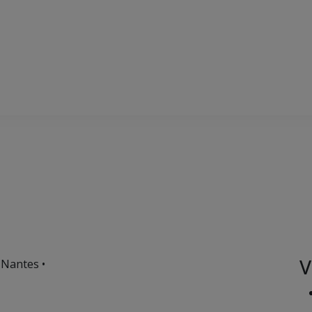
V
 Nantes •