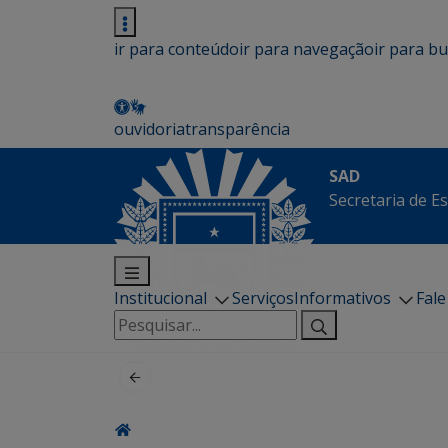
ir para conteúdo
ir para navegação
ir para b
ouvidoria
transparência
SAD
Secretaria de E
Institucional
Serviços
Informativos
Fal
Pesquisar
por: