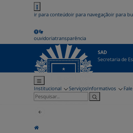
ir para conteúdo
ir para navegação
ir para b
ouvidoria
transparência
SAD
Secretaria de E
Institucional
Serviços
Informativos
Fal
Pesquisar
por: