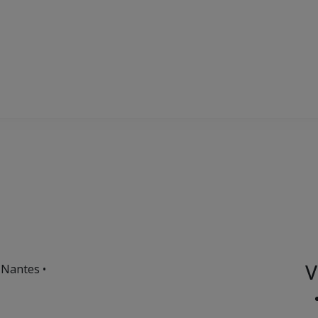
V
 Nantes •