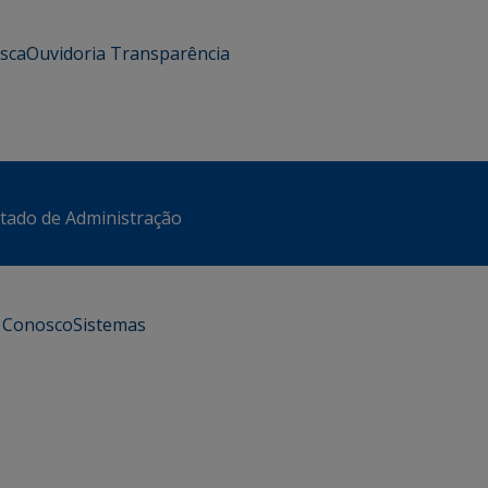
usca
Ouvidoria
Transparência
stado de Administração
e Conosco
Sistemas