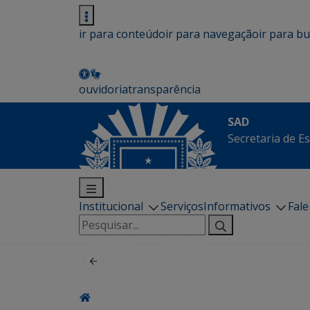
ir para conteúdo
ir para navegação
ir para b
ouvidoria
transparência
SAD
Secretaria de E
Institucional
Serviços
Informativos
Fal
Pesquisar
por: