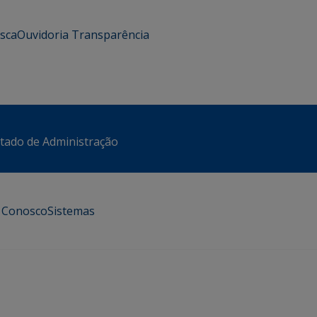
usca
Ouvidoria
Transparência
stado de Administração
e Conosco
Sistemas