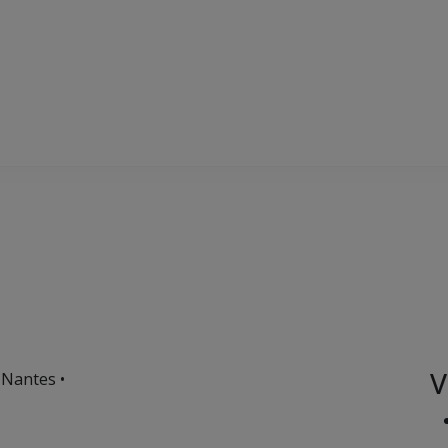
V
 Nantes •