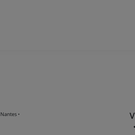
V
 Nantes •