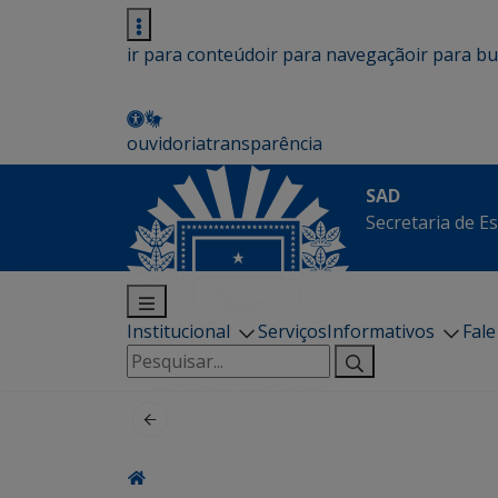
ir para conteúdo
ir para navegação
ir para b
ouvidoria
transparência
SAD
Secretaria de E
Institucional
Serviços
Informativos
Fal
Pesquisar
por: