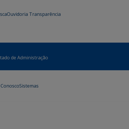
usca
Ouvidoria
Transparência
stado de Administração
e Conosco
Sistemas