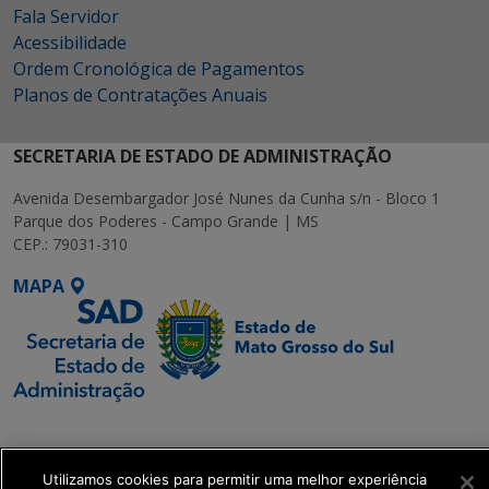
Fala Servidor
Acessibilidade
Ordem Cronológica de Pagamentos
Planos de Contratações Anuais
SECRETARIA DE ESTADO DE ADMINISTRAÇÃO
Avenida Desembargador José Nunes da Cunha s/n - Bloco 1
Parque dos Poderes - Campo Grande | MS
CEP.: 79031-310
MAPA
SETDIG | Secretaria-
Executiva de
Transformação Digital
Utilizamos cookies para permitir uma melhor experiência