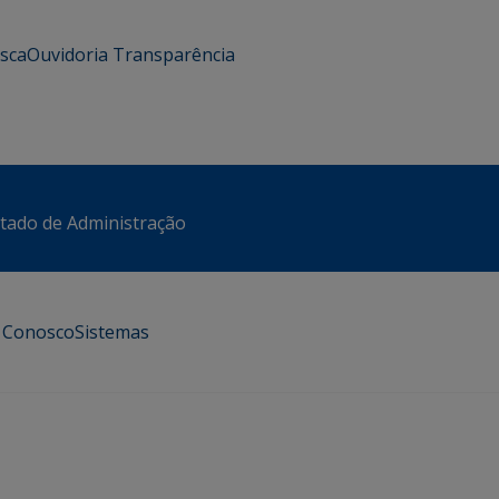
usca
Ouvidoria
Transparência
stado de Administração
e Conosco
Sistemas