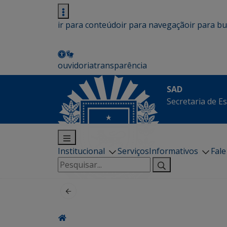
ir para conteúdo
ir para navegação
ir para b
ouvidoria
transparência
SAD
Secretaria de E
Institucional
Serviços
Informativos
Fal
Pesquisar
por: