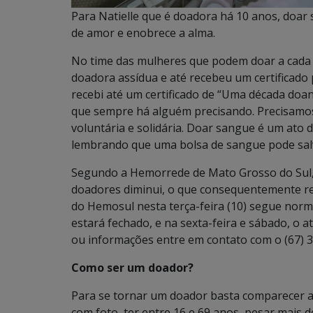
Para Natielle que é doadora há 10 anos, doar
de amor e enobrece a alma.
No time das mulheres que podem doar a cada 9
doadora assídua e até recebeu um certificado 
recebi até um certificado de “Uma década doan
que sempre há alguém precisando. Precisamos 
voluntária e solidária. Doar sangue é um ato 
lembrando que uma bolsa de sangue pode salv
Segundo a Hemorrede de Mato Grosso do Sul,
doadores diminui, o que consequentemente r
do Hemosul nesta terça-feira (10) segue norma
estará fechado, e na sexta-feira e sábado, o 
ou informações entre em contato com o (67) 3
Como ser um doador?
Para se tornar um doador basta comparecer
com foto, ter entre 16 e 69 anos, pesar mais 