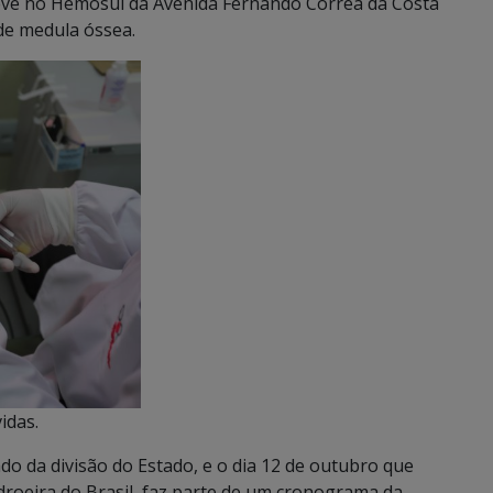
eve no Hemosul da Avenida Fernando Corrêa da Costa
de medula óssea.
idas.
do da divisão do Estado, e o dia 12 de outubro que
droeira do Brasil, faz parte de um cronograma da