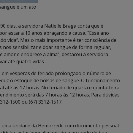
 sangue é um ato
0 dias, a servidora Natielle Braga conta que é
por estar a 10 anos abraçando a causa. “Esse ano
do vida”. Mas o mais importante é ter consciência de
nos sensibilizar e doar sangue de forma regular,
de amor e enobrece a alma”, destacou a servidora
ar até quatro vidas.
 em vésperas de feriado prolongado o número de
eduz o estoque de bolsas de sangue. O funcionamento
l até às 17 horas. No feriado de quarta e quinta-feira
atendimento será das 7 horas às 12 horas. Para dúvidas
312-1500 ou (67) 3312-1517.
 a uma unidade da Hemorrede com documento pessoal
de 55 kg, estar bem alimentado e gozando de boa