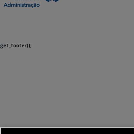
SETDIG | Secretaria-
Executiva de
Transformação Digital
get_footer();