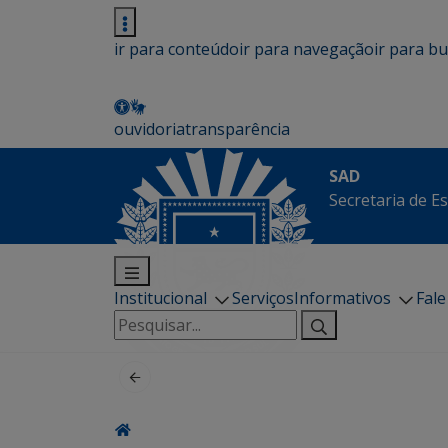
ir para conteúdo
ir para navegação
ir para b
ouvidoria
transparência
SAD
Secretaria de E
Institucional
Serviços
Informativos
Fal
Pesquisar
por: