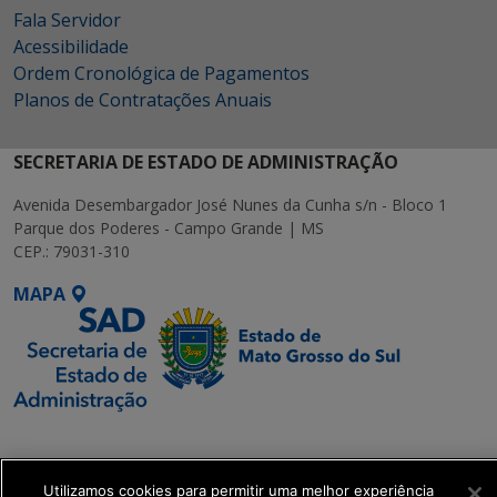
Fala Servidor
Acessibilidade
Ordem Cronológica de Pagamentos
Planos de Contratações Anuais
SECRETARIA DE ESTADO DE ADMINISTRAÇÃO
Avenida Desembargador José Nunes da Cunha s/n - Bloco 1
Parque dos Poderes - Campo Grande | MS
CEP.: 79031-310
MAPA
SETDIG | Secretaria-
Executiva de
Transformação Digital
Utilizamos cookies para permitir uma melhor experiência