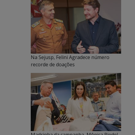
Na Sejusp, Felini Agradece número
recorde de doações
Madrinha da campanha, Mônica Riedel