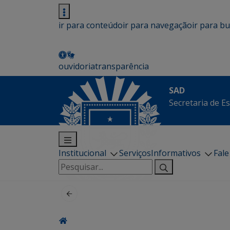
ir para conteúdo
ir para navegação
ir para b
ouvidoria
transparência
SAD
Secretaria de E
Institucional
Serviços
Informativos
Fal
Pesquisar
por: