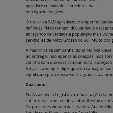
agradece cuidado dos servidores na
entrega de doações
O titular da SAD agradeceu o empenho das se
definidas. “Não tenham dúvida: daqui dessas c
abraçando de verdade a população mais vulner
servidores de Mato Grosso do Sul. Muito obrig
A madrinha da campanha, dona Mônica Riedel,
ao entregar não apenas as doações, mas sorr
carinho com que essa campanha foi abraçada p
forças. Eu sempre digo: quando conseguimos f
significado para nossa vida”, agradeceu a pri
Doar amor
Na Assembleia Legislativa, uma doação chamou
cobertinhas com temática infantil estavam env
Os presentes vinham da servidora Ana Amélia
frio de seus filhos Lincoln e Anna Júlia.