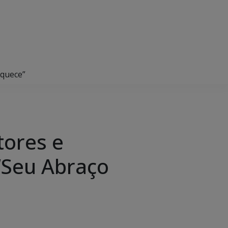
Aquece”
tores e
“Seu Abraço