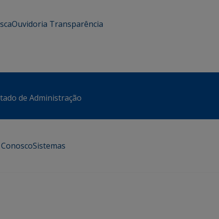
usca
Ouvidoria
Transparência
stado de Administração
e Conosco
Sistemas