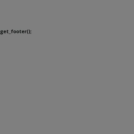
SETDIG | Secretaria-
Executiva de
Transformação Digital
get_footer();