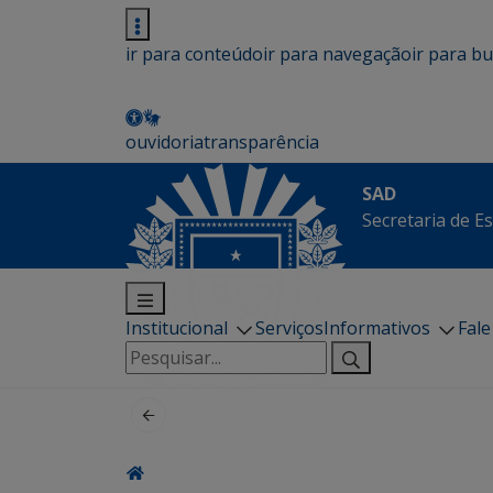
ir para conteúdo
ir para navegação
ir para b
ouvidoria
transparência
SAD
Secretaria de E
Institucional
Serviços
Informativos
Fal
Pesquisar
por: