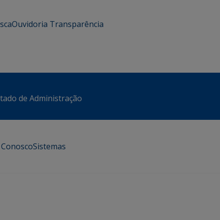
usca
Ouvidoria
Transparência
stado de Administração
e Conosco
Sistemas