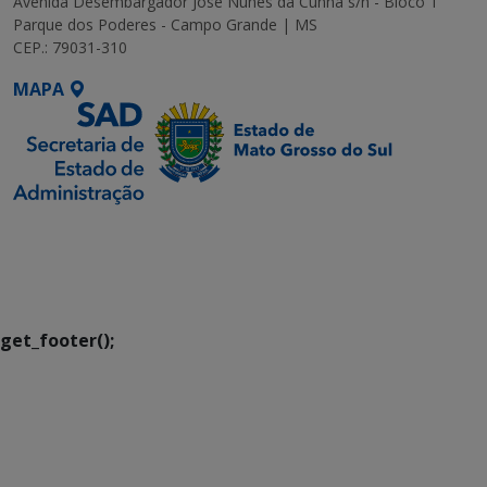
Avenida Desembargador José Nunes da Cunha s/n - Bloco 1
Parque dos Poderes - Campo Grande | MS
CEP.: 79031-310
MAPA
SETDIG | Secretaria-
Executiva de
Transformação Digital
get_footer();