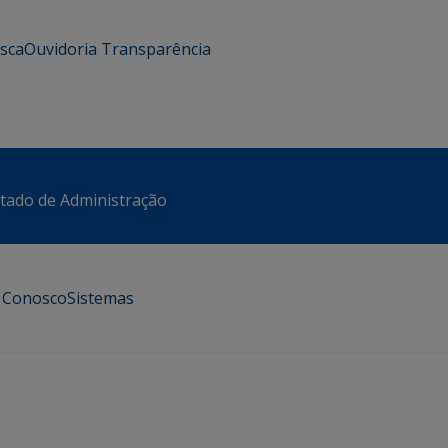
usca
Ouvidoria
Transparência
stado de Administração
e Conosco
Sistemas