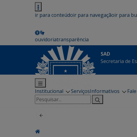
ir para conteúdo
ir para navegação
ir para b
ouvidoria
transparência
SAD
Secretaria de E
Institucional
Serviços
Informativos
Fal
Pesquisar
por: