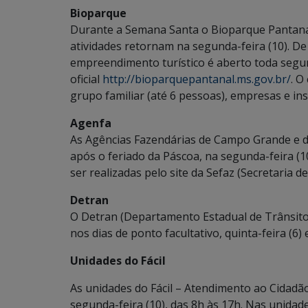
Bioparque
Durante a Semana Santa o Bioparque Pantanal n
atividades retornam na segunda-feira (10). De
empreendimento turístico é aberto toda segund
oficial
http://bioparquepantanal.ms.gov.br/
. O
grupo familiar (até 6 pessoas), empresas e ins
Agenfa
As Agências Fazendárias de Campo Grande e do
após o feriado da Páscoa, na segunda-feira (
ser realizadas pelo site da Sefaz (Secretaria 
Detran
O Detran (Departamento Estadual de Trânsito
nos dias de ponto facultativo, quinta-feira (6) e
Unidades do Fácil
As unidades do Fácil – Atendimento ao Cidadão
segunda-feira (10), das 8h às 17h. Nas unida