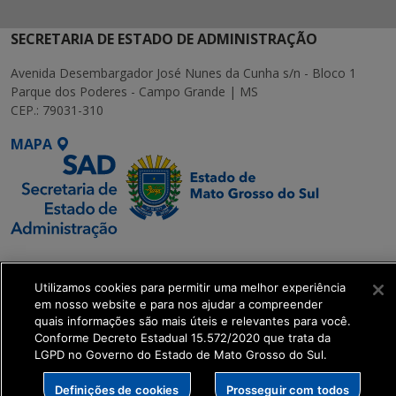
SECRETARIA DE ESTADO DE ADMINISTRAÇÃO
Avenida Desembargador José Nunes da Cunha s/n - Bloco 1
Parque dos Poderes - Campo Grande | MS
CEP.: 79031-310
MAPA
SETDIG | Secretaria-
Executiva de
Utilizamos cookies para permitir uma melhor experiência
Transformação Digital
em nosso website e para nos ajudar a compreender
quais informações são mais úteis e relevantes para você.
Conforme Decreto Estadual 15.572/2020 que trata da
get_footer();
LGPD no Governo do Estado de Mato Grosso do Sul.
Definições de cookies
Prosseguir com todos