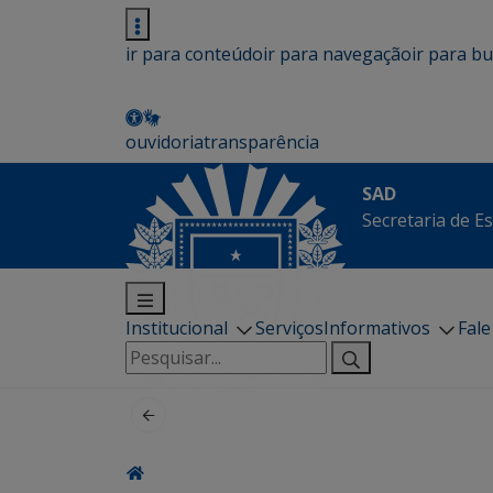
ir para conteúdo
ir para navegação
ir para b
ouvidoria
transparência
SAD
Secretaria de E
Institucional
Serviços
Informativos
Fal
Pesquisar
por: