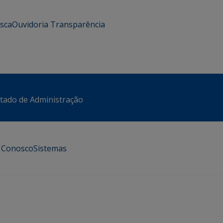
usca
Ouvidoria
Transparência
stado de Administração
e Conosco
Sistemas