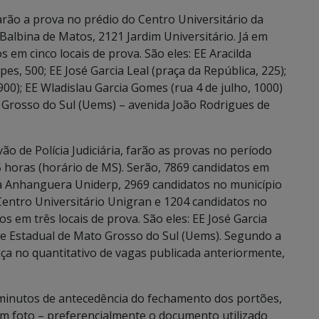
rão a prova no prédio do Centro Universitário da
albina de Matos, 2121 Jardim Universitário. Já em
 em cinco locais de prova. São eles: EE Aracilda
s, 500; EE José Garcia Leal (praça da República, 225);
00); EE Wladislau Garcia Gomes (rua 4 de julho, 1000)
 Grosso do Sul (Uems) – avenida João Rodrigues de
ão de Polícia Judiciária, farão as provas no período
 horas (horário de MS). Serão, 7869 candidatos em
a Anhanguera Uniderp, 2969 candidatos no município
entro Universitário Unigran e 1204 candidatos no
s em três locais de prova. São eles: EE José Garcia
de Estadual de Mato Grosso do Sul (Uems). Segundo a
ça no quantitativo de vagas publicada anteriormente,
minutos de antecedência do fechamento dos portões,
m foto – preferencialmente o documento utilizado