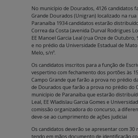
No município de Dourados, 4126 candidatos fa
Grande Dourados (Unigran) localizado na rua B
Paranaíba 1934 candidatos estarão distribuídos
Correa da Costa (avenida Durval Rodrigues Lope
EE Manoel Garcia Leal (rua Onze de Outubro, 9
e no prédio da Universidade Estadual de Mato
Melo, s/nº.
Os candidatos inscritos para a função de Escriv
vespertino com fechamento dos portões às 15
Campo Grande que farão a prova no prédio d
de Dourados que farão a prova no prédio do C
município de Paranaíba que estarão distribuído
Leal, EE Wladislau Garcia Gomes e Universida
comissão organizadora do concurso, a diferen
deve-se ao cumprimento de ações judiciai
Os candidatos deverão se apresentar com 30 
tendo em mãos documento de identificação co