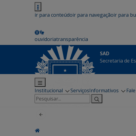
ir para conteúdo
ir para navegação
ir para b
ouvidoria
transparência
SAD
Secretaria de E
Institucional
Serviços
Informativos
Fal
Pesquisar
por: