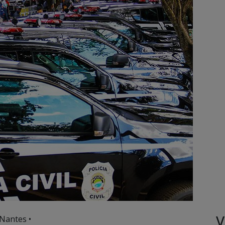
V
Nantes •