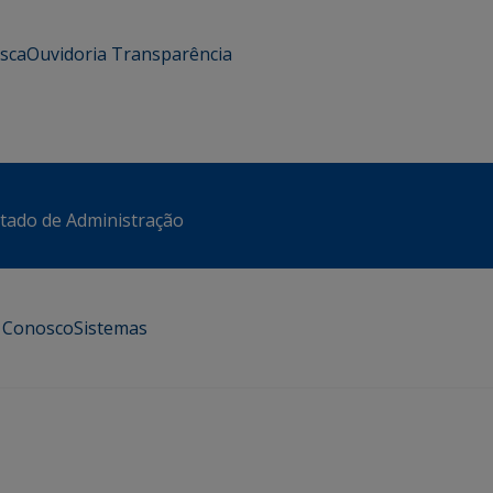
usca
Ouvidoria
Transparência
stado de Administração
e Conosco
Sistemas