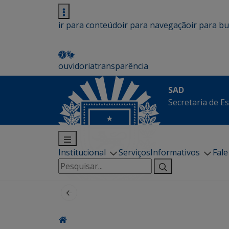
ir para conteúdo
ir para navegação
ir para b
ouvidoria
transparência
SAD
Secretaria de E
Institucional
Serviços
Informativos
Fal
Pesquisar
por: