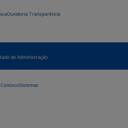
usca
Ouvidoria
Transparência
stado de Administração
e Conosco
Sistemas