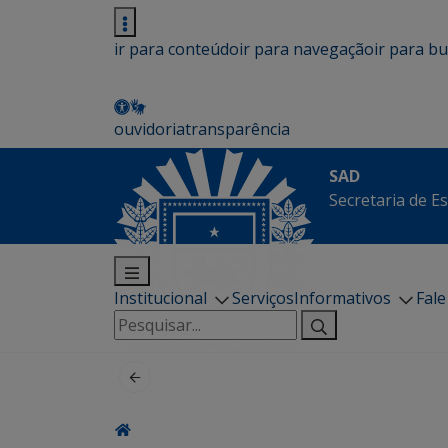
ir para conteúdo
ir para navegação
ir para b
ouvidoria
transparência
SAD
Secretaria de E
Institucional
Serviços
Informativos
Fal
Pesquisar
por: