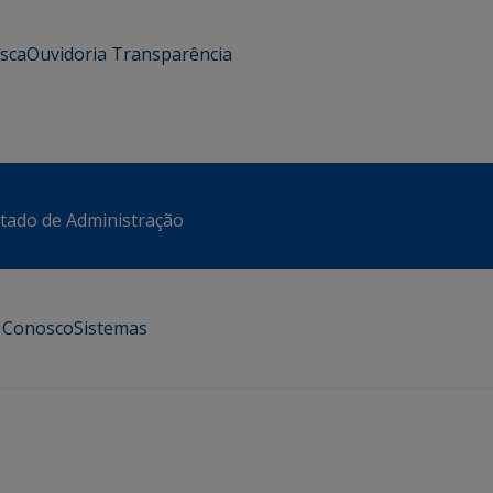
usca
Ouvidoria
Transparência
stado de Administração
e Conosco
Sistemas