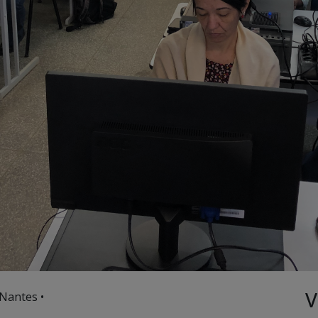
V
Nantes •