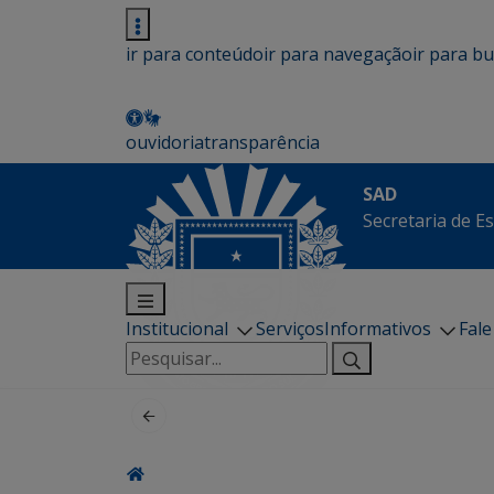
ir para conteúdo
ir para navegação
ir para b
ouvidoria
transparência
SAD
Secretaria de E
Institucional
Serviços
Informativos
Fal
Pesquisar
por: