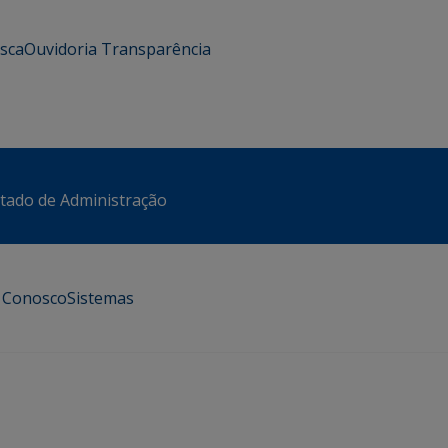
usca
Ouvidoria
Transparência
stado de Administração
e Conosco
Sistemas